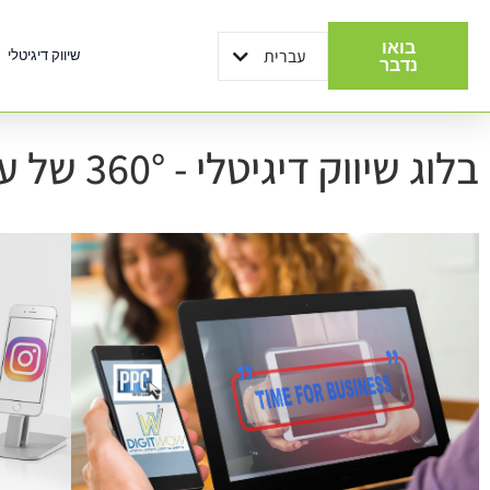
בואו
עברית
שיווק דיגיטלי
English
נדבר
בלוג שיווק דיגיטלי - 360° של עדכוני דיגיטל תחת קורת גג אחת