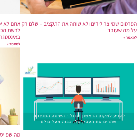
הפרסום שמייצר לידים ולא שותה את התקציב – שלם רק
אתם לא יכ
על מה שעובד
לרשת הכי
באינסטגר
למאמר »
למאמר »
מה שפייסב