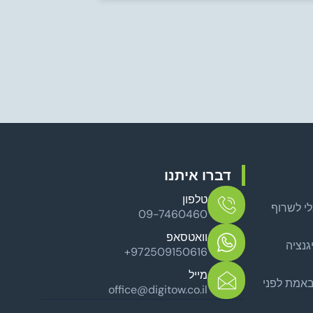
דברו איתנו
טלפון
לי לשרוף
09-7460460
שמרחיבים
וואטסאפ
גנציה
+972509150616
אמת?
מייל
באמת לפני
office@digitow.co.il