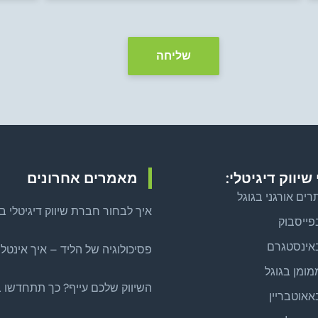
שליחה
שיווק דיגיטלי:
מאמרים אחרונים
רים אורגני בגוגל
איך לבחור חברת שיווק דיגיטלי ב
פייסבוק
כסף: מהלך צמיחה ממוקד לפני 
אינסטגרם
פסיכולוגיה של הליד – איך אינטלי
רגשית מייצרת לידים איכותיים ב
ומן בגוגל
השיווק שלכם עייף? כך תתחדשו 
אוטבריין
שהשגרה שוב שואבת