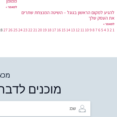
ממומן
למאמר »
להגיע למקום הראשון בגוגל – השיטה המנצחת שתרים
את העסק שלך
למאמר »
28
27
26
25
24
23
22
21
20
19
18
17
16
15
14
13
12
11
10
9
8
7
6
5
4
3
2
1
מכאן
מוכנים לדבר