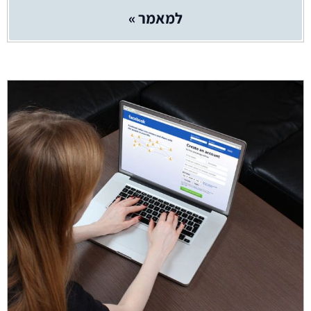
למאמר »