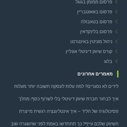
פרסום ממומן בגוגל
פרסום באאוטבריין
פרסום בטאבולה
פרסום בלינקדאין
ניהול מוניטין באינטרנט
קורס שיווק דיגיטלי אונליין
בלוג
מאמרים אחרונים
לידים לא נסגרים? למה עלות לעסקה חשובה יותר מעלות
לליד
איך לבחור חברת שיווק דיגיטלי בלי לשרוף כסף: מהלך
צמיחה ממוקד לפני שמרחיבים
פסיכולוגיה של הליד – איך אינטליגנציה רגשית מייצרת
לידים איכותיים באמת?
השיווק שלכם עייף? כך תתחדשו באמת לפני שהשגרה שוב