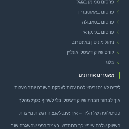
פרסום ממומן בגוגל
פרסום באאוטבריין
פרסום בטאבולה
פרסום בלינקדאין
ניהול מוניטין באינטרנט
קורס שיווק דיגיטלי אונליין
בלוג
מאמרים אחרונים
לידים לא נסגרים? למה עלות לעסקה חשובה יותר מעלות
לליד
איך לבחור חברת שיווק דיגיטלי בלי לשרוף כסף: מהלך
צמיחה ממוקד לפני שמרחיבים
פסיכולוגיה של הליד – איך אינטליגנציה רגשית מייצרת
לידים איכותיים באמת?
השיווק שלכם עייף? כך תתחדשו באמת לפני שהשגרה שוב