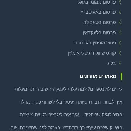
פרסום ממומן בגוגל
פרסום באאוטבריין
פרסום בטאבולה
פרסום בלינקדאין
ניהול מוניטין באינטרנט
קורס שיווק דיגיטלי אונליין
בלוג
מאמרים אחרונים
לידים לא נסגרים? למה עלות לעסקה חשובה יותר מעלות
לליד
איך לבחור חברת שיווק דיגיטלי בלי לשרוף כסף: מהלך
צמיחה ממוקד לפני שמרחיבים
פסיכולוגיה של הליד – איך אינטליגנציה רגשית מייצרת
לידים איכותיים באמת?
השיווק שלכם עייף? כך תתחדשו באמת לפני שהשגרה שוב