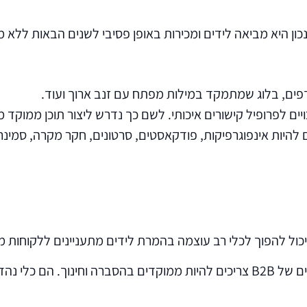
ון היא מביאה לידים ומכירות באופן פסיבי לשנים הבאות ללא 
פים, בלוג שמתמקד במילות מפתח עם זנב ארוך ועוד.
כויים לפרופיל קישורים איכותי. לשם כך נדרש ליצור תוכן ממוק
 להיות אינפוגרפיקות, פודקאסטים, סרטונים, חקר מקרה, סמינרי
יכול להפוך לכלי רב עוצמה בהמרת לידים מתעניינים ללקוחות 
שלא כמו ב- B2C, שם המיילים יהיו בעיקר למכירה ובידור, מיילים של B2B צריכים ל