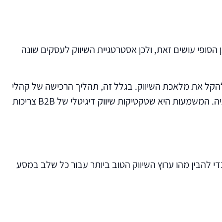
סופי עושים זאת, ולכן אסטרטגיית השיווק לעסקים שונה
אחרונים מונעים יותר מרגש וכיף, מה שיכול להקל את מלאכת השיווק. בגלל זה, תהליך הרכישה של קהלי
B2B לוקח הרבה יותר זמן. עליהם לסמוך על חברת השיווק ולהיות בטוחים בידע ובסמכות שיש לה לפני שהם רוכשים את שירותיה. המשמעות היא שטקטיקות שיווק דיגיטלי של B2B צריכות
י להבין מהו ערוץ השיווק הטוב ביותר עבור כל שלב במסע