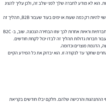
ת. הוא לא מודע לחברה שלך לפני שלב זה, ולכן עליך להציג
- שלב העניין מגיע אחר כך. הצרכן חוקר וקורא אודות מוצרים או שירותים ולומד מה זמין בשוק. עבור B2C, שלב זה עשוי להיות רק כמה שעות או ימים בעוד שעבור B2B, תהליך זה
– בשלב זה הצרכן מצא את המוצר או השירות שהוא מעדיף וחוקר אודות העסק. הוא עשוי לחפש ביקורות, הוכחות חברתיות וראיות אחרות לכך שזו הבחירה הנכונה. שוב, ב- B2C
רים שחקר עד לנקודה זו. הוא יבדוק את כל המידע הקיים
ים והעדפות שונות וזה משפיע על דפוסי ההתנהגות והרכישה שלהם. חלקם יבלו חודשים בקריאת