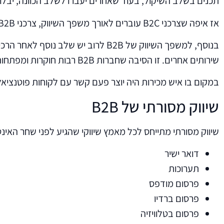
תכנים בשלב השיקול, בעוד שאחרים יעברו לשלב הכוונה, יבלו 
אז איפה שצרכני B2C עוברים לאורך משפך השיווק, צרכני B2B עשויים לקפוץ קדימה ואחורה דרכו.
בנוסף, למשפך השיווק של B2B לרוב
שירותים אחרים. זו הסיבה שחברות B2B רבות חוקרות ומפתחות את מסע הרוכשים שלהן הייחודי לחוויה של קהלי היעד שלהן. חלק גדול ממסע הרכישה הוא עצמאי.
במקום בו איש מכירות היה יוצר פעם קשר עם לקוחות פוטנציאלי
שיווק מסורתי של B2B
שיווק מסורתי מתייחס לכל מאמץ שיווקי שהגיע לפני שחר האינטר
דואר ישיר
תערוכות
פרסום מודפס
פרסום ברדיו
פרסום בטלוויזיה