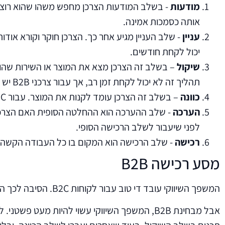
מודעות
- בשלב המודעות הצרכן מחפש משהו שהוא רוצה או
אותה כסמכות אמינה.
עניין
יכול לקחת חודשים.
שיקול
תהליך זה לא יכול לקחת זמן רב, אך עבור צרכני B2B יש להציג זאת גם בפני בעלי עניין ומקבלי החלטות אחרים בחברה. עבור חברות גדולות תהליך זה לבדו יכול לקחת חודשים.
כוונה
– בשלב זה הצרכן עומד לקנות את המוצר. עבור B2C המוצר יהיה בעגלה, אך עבור B2B סביר להניח שתיערך פגישה, הדגמת מוצרים וכדומה.
הערכה
- שלב ההערכה הוא ההחלטה הסופית האם הצרכן ר
לפני שיעבור לשלב הרכישה הסופי.
רכישה
- שלב הרכישה הוא המקום בו כל העבודה הקשה
מסע רכישה B2B
המשפך השיווקי עובד די טוב עבור לקוחות B2C. הסיבה לכך היא שיש פחות התחשבות ובדרך כלל רק מקבל החלטות אחד.