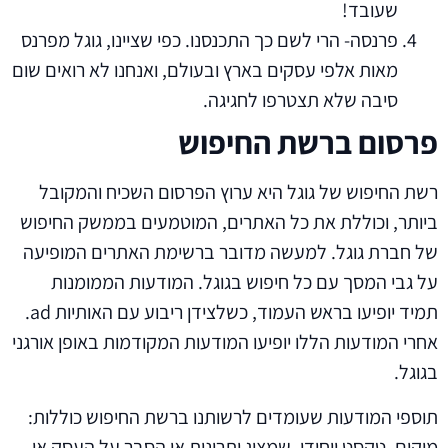
שעובד!
פרנסה- הרי לשם כך התכנסנו. כפי שציינו, גוגל מפרנס
מאות אלפי עסקים בארץ ובעולם, ואנחנו לא רואים שום
סיבה שלא תצטרפו לחגיגה.
פרסום ברשת החיפוש
רשת החיפוש של גוגל היא ערוץ הפרסום השכיח והמקובל
ביותר, וכוללת את כל האתרים, המוטמעים בממשק החיפוש
של חברת גוגל. למעשה מדובר ברשימת האתרים המופיעה
על גבי המסך עם כל חיפוש בגוגל. המודעות הממומנות
תמיד יופיעו בראש העמוד, כשלצידן ריבוע עם האותיות ad.
אחרי המודעות הללו יופיעו המודעות המקודמות באופן אורגני
בגוגל.
תוספי המודעות שעומדים לרשותנו ברשת החיפוש כוללות:
מיקום, טקסט ייחודי, שמציג יתרונות או הסבר על העסק או