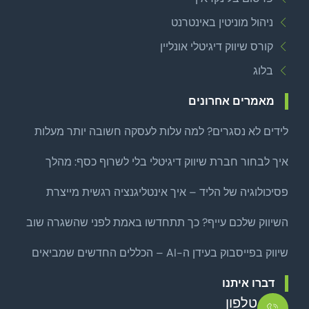
ניהול מוניטין באינטרנט
קורס שיווק דיגיטלי אונליין
בלוג
מאמרים אחרונים
לידים לא נסגרים? למה עלות לעסקה חשובה יותר מעלות
לליד
איך לבחור חברת שיווק דיגיטלי בלי לשרוף כסף: מהלך
צמיחה ממוקד לפני שמרחיבים
פסיכולוגיה של הליד – איך אינטליגנציה רגשית מייצרת
לידים איכותיים באמת?
השיווק שלכם עייף? כך תתחדשו באמת לפני שהשגרה שוב
שואבת
שיווק בפייסבוק בעידן ה-AI – הכללים החדשים שמביאים
לקוחות אמיתיים
דברו איתנו
טלפון