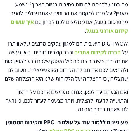
מה בנוגע לכניסת לקוחות פסיבית בטווח הארוך? נשמע
מעניין? על מנת למקסם את הרווחים שאתם יכולים להניב
מהפרסום בגוגל, אנו ממליצים לכם לבחון גם
איך עושים
קידום אורגני בגוגל
.
DIGITWOW היא בית חם למגוון עסקים מרוצים שלא וויתרו
על
חברה לקידום אתרים
וכבר קוצרים רווחים. בואו נעשה
את זה יחד. כשנכיר את פרופיל העסק שלכם נדע לאפיין אותו
ולהתאים לכם את חבילת הקידום האופטימאלית. חשוב לנו
שתצליחו, כי ההצלחה של הלקוחות שלנו היא ההצלחה שלנו.
ואם הגעתם עד לכאן, אנחנו מעריצים אתכם על הרצון
והתושייה לדעת ולהצליח, ויותר מנשמח לעזור לכם, כי נראה
לנו שאתם בדרך הנכונה.
מעוניינים ללמוד עוד על עולם ה- PPC והקידום הממומן
בגוגל? הכירו את
הקורס PPC אונליין
שלנו.