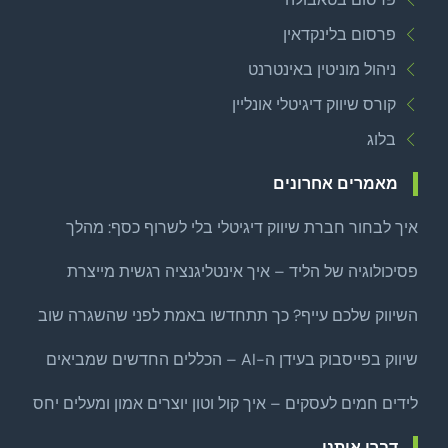
פרסום בלינקדאין
ניהול מוניטין באינטרנט
קורס שיווק דיגיטלי אונליין
בלוג
מאמרים אחרונים
איך לבחור חברת שיווק דיגיטלי בלי לשרוף כסף: מהלך
צמיחה ממוקד לפני שמרחיבים
פסיכולוגיה של הליד – איך אינטליגנציה רגשית מייצרת
לידים איכותיים באמת?
השיווק שלכם עייף? כך תתחדשו באמת לפני שהשגרה שוב
שואבת
שיווק בפייסבוק בעידן ה-AI – הכללים החדשים שמביאים
לקוחות אמיתיים
לידים חמים לעסקים – איך קול וטון יוצרים אמון ומעלים יחס
סגירה
דברו איתנו