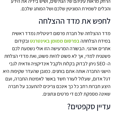
הרחק מראות עיניהם של הגולשים, ושיש בידיה את הידע
והכלים לשמירת המוניטין שלכם ושל המותג שלכם.
לחפש את מדד ההצלחה
מדד ההצלחה של חברת פרסום דיגיטלית נמדד ראשית
במידת הצלחתה
בפרסום ממומן באינטרנט
ובקידום
אתרים אורגני. הבשורה המרעישה הזו אולי נשמעת לכם
פשטנית למדי, אך לא פשוט להיות פשוט, ואת מדדי הצלחת
ה- SEO ניתן לבדוק בקלות ולקבל אינדיקציה וודאית לגבי
הישגי החברה אותה אתם בוחנים. כמובן שהעדר שקיפות היא
דגל אדום, שעלול לעורר חשד באשר לאמינות החברה, ועם
היצע חברות רחב כל כך אינכם צריכים להתעכב על חברה
שאינה מספקת לכם די פרטים ונתונים.
עדיין סקפטים?