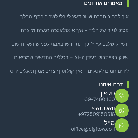
מאמרים אחרונים
איך לבחור חברת שיווק דיגיטלי בלי לשרוף כסף: מהלך
צמיחה ממוקד לפני שמרחיבים
פסיכולוגיה של הליד – איך אינטליגנציה רגשית מייצרת
לידים איכותיים באמת?
השיווק שלכם עייף? כך תתחדשו באמת לפני שהשגרה שוב
שואבת
שיווק בפייסבוק בעידן ה-AI – הכללים החדשים שמביאים
לקוחות אמיתיים
לידים חמים לעסקים – איך קול וטון יוצרים אמון ומעלים יחס
סגירה
דברו איתנו
טלפון
09-7460460
וואטסאפ
+972509150616
מייל
office@digitow.co.il