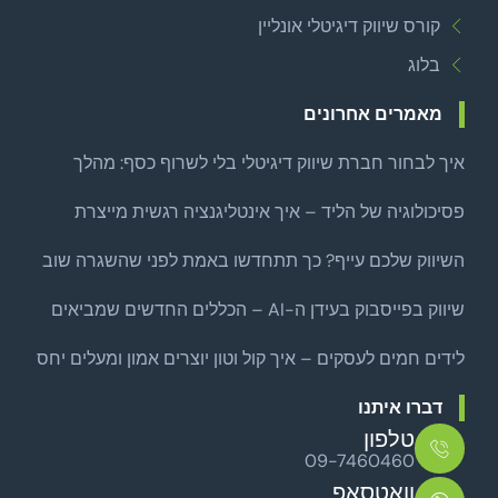
קורס שיווק דיגיטלי אונליין
בלוג
מאמרים אחרונים
איך לבחור חברת שיווק דיגיטלי בלי לשרוף כסף: מהלך
צמיחה ממוקד לפני שמרחיבים
פסיכולוגיה של הליד – איך אינטליגנציה רגשית מייצרת
לידים איכותיים באמת?
השיווק שלכם עייף? כך תתחדשו באמת לפני שהשגרה שוב
שואבת
שיווק בפייסבוק בעידן ה-AI – הכללים החדשים שמביאים
לקוחות אמיתיים
לידים חמים לעסקים – איך קול וטון יוצרים אמון ומעלים יחס
סגירה
דברו איתנו
טלפון
09-7460460
וואטסאפ