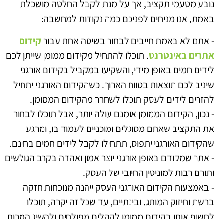
נובע מטעמי תקציב, אך על מנת לקבל החלטה מושכלת
באמת, אנו מניחים לפניכם כמה נקודות למחשבה:
- אתם לא באמת חייבים לבחור בשיטה אחת עבור
קידום
אתרים באינטרנט
. תוכלו להתחיל מקידום ממומן שייתן לכם
לידים חמים באופן מידי, והשקיעו במקביל בקידום אורגני
שיניב לכם תוצאות בטווח הארוך. כשהקידום האורגני יתחיל
להזרים לידים לעסק תוכלו לשחרר מהקידום הממומן.
- נכון, הקידום הממומן אומנם עולה יותר, אבל תוכלו לבחור
את התקציב שאתם מסוגלים ומוכניים לעמוד בו, ומרגע
שהקידום האורגני יתפוס, תתחילו לקבל לידים חמים בחינם.
- אתר שמקודם באופן אורגני יוצר אמון ואהדה בקרב הגולשים
ותורם רבות למוניטין החיובי של העסק.
- באמצעות הקידום האורגני העסק ייהנה מנוכחות חזקה
ברשת וחיזוק המותג. ובינתיים, עד שכל זה יקרה, תוכלו
לחשוף אותו בקידום ממומן לקהלים מפולחים ולהשיג המרות