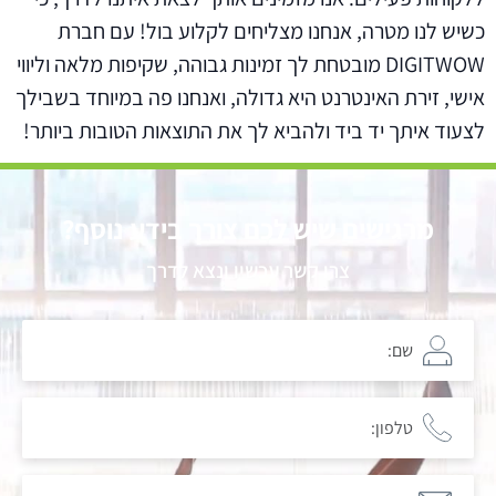
כשיש לנו מטרה, אנחנו מצליחים לקלוע בול! עם חברת
DIGITWOW מובטחת לך זמינות גבוהה, שקיפות מלאה וליווי
אישי, זירת האינטרנט היא גדולה, ואנחנו פה במיוחד בשבילך
לצעוד איתך יד ביד ולהביא לך את התוצאות הטובות ביותר!
מרגישים שיש לכם צורך בידע נוסף?
צרו קשר עכשיו ונצא לדרך