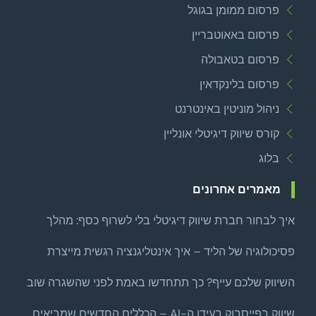
פרסום ממומן בגוגל
פרסום באאוטבריין
פרסום בטאבולה
פרסום בלינקדאין
ניהול מוניטין באינטרנט
קורס שיווק דיגיטלי אונליין
בלוג
מאמרים אחרונים
איך לבחור חברת שיווק דיגיטלי בלי לשרוף כסף: מהלך
צמיחה ממוקד לפני שמרחיבים
פסיכולוגיה של הליד – איך אינטליגנציה רגשית מייצרת
לידים איכותיים באמת?
השיווק שלכם עייף? כך תתחדשו באמת לפני שהשגרה שוב
שואבת
שיווק בפייסבוק בעידן ה-AI – הכללים החדשים שמביאים