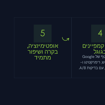
קמפיינים
אופטימיזציה,
גוגל
בקרה ושיפור
מתמיד
ניהול שוטף של Google
יפוש, רימרקטינג ו-