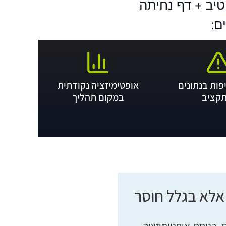
קריאייטיב + דף נחיתה
ם:
פות בנתונים
אופטימיזציה נקודתית
תקציב
במקום תהליך
 בגלל גוגל, אלא בגלל חוסר