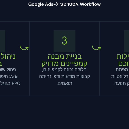
Workflow אסטרטגי ל-Google Ads
לות
בניית מבנה
ניהול 
כם
קמפיינים מדויק
ב
 מפתח
חלוקה נכונה לקמפיינים,
לוונטיות
קבוצות מודעות ודפי נחיתה
Ads: ח
 תנועה.
תואמים.
PPC בגוגל, עם בדיקות A/B.