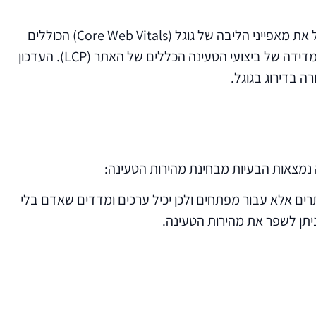
- במאי 2021 גוגל פרסמה עדכון חדש המתמקד במהירות האתר ובחווית הגלישה. העדכון מכיל את מאפייני הליבה של גוגל (Core Web Vitals) הכוללים
ביניהם תזוזה של אלמנטים בעמוד (CLS), עליית האובייקט הראשון בדף (FID), תאימות למובייל, תעודת אבטחה באתר ומדידה של ביצועי הטעינה הכללים של האתר (LCP). העדכון
ה בדירוג בגוגל.
תרים אלא עבור מפתחים ולכן יכיל ערכים ומדדים שאדם בלי