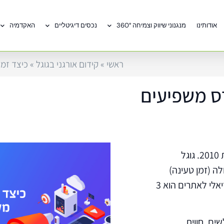
אודותינו
מנגנוני שיווק וצמיחה 360°
נכסים דיגיטליים
האקדמיה
ראשי
»
קידום אורגני בגוגל
»
כיצד זמנ
רס משפיעים
עדכון המערכת של גוגל בנושא מהירות טעינת האתר יצא בשנת 2010. גוגל
 (זמן טעינה)
הופך לפקטור משמעותי בדירוג האתר בגוגל. זמן הטעינה האידיאלי לאתרים הוא 3
ם. חווית