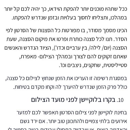
ככל שתהיו מוכנים יותר להפקת הוידאו, כך יהיה לכם קל יותר
במהלכו, ותצליחו לחסוך בעלויות ובזמן שנדרש להפקתו.
הכינו מסמך מסודר, בו מפורטות כל הסצנות של הסרטון לפי
הסדר. תנו לכל סצנה כותרת ופרטו את מיקום הסצנה, שעת
הסצנה (יום/ לילה/ בין ערביים וכדו'), הציוד הנדרש והאנשים
שאתם זקוקים להם לצורך ובמהלך הצילום- מאפרת,
סטייליסטית, שחקנים, ניצבים וכו'.
במסגרת רשימה זו העריכו את הזמן שנחוץ לצילום כל סצנה,
כולל פרק הזמן שנדרש להיערך לה וקחו מקדם בטיחות.
בקרו בלוקיישן לפני מועד הצילום
בחינת לוקיישן לפני צילום הסרטון תאפשר לכם למזער
אירועים בלתי צפויים ולהתכונן טוב יותר. אם ירד גשם
והאדמה בוצית, או שבדיוק התחילו עבודות בנייה בסמוך לו