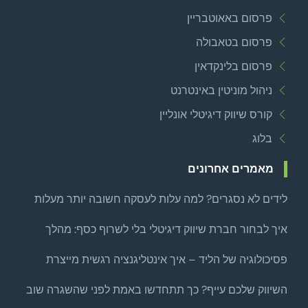
פרסום באאוטבריין
פרסום בטאבולה
פרסום בלינקדאין
ניהול מוניטין באינטרנט
קורס שיווק דיגיטלי אונליין
בלוג
מאמרים אחרונים
לידים לא נסגרים? למה עלות לעסקה חשובה יותר מעלות
לליד
איך לבחור חברת שיווק דיגיטלי בלי לשרוף כסף: מהלך
צמיחה ממוקד לפני שמרחיבים
פסיכולוגיה של הליד – איך אינטליגנציה רגשית מייצרת
לידים איכותיים באמת?
השיווק שלכם עייף? כך תתחדשו באמת לפני שהשגרה שוב
שואבת