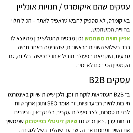
עסקים שהם איקומרס / חנויות אונליין
באיקומרס, לא מספיק להביא טראפיק לאתר – הכול תלוי
בחוויית המשתמש.
אפיון חווית משתמש
נכון מבטיח שהגולש יבין מה יוצא לו
כבר בשלוש השניות הראשונות, שהזרימה באתר תהיה
טבעית, ושקריאת הפעולה תוביל אותו לרכישה. בלי זה, גם
הקמפיין הכי חכם לא ימיר.
עסקים B2B
ב־ B2B העסקאות לוקחות זמן, ולכן שיטות שיווק באינטרנט
חייבות להיות רב־ערוציות. זה אומר SEO ותוכן ארוך טווח
לבניית סמכות, לצד פעילות עקבית בלינקדאין, וובינרים
ודוחות ערך. כאן נכנס גם
שיווק דיגיטלי בפייסבוק
שממשיך
את השיח ומחמם את הקשר עד שהליד בשל לסגירה.