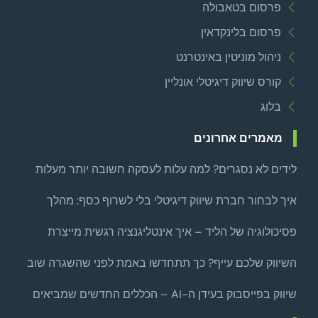
פרסום בטאבולה
פרסום בלינקדאין
ניהול מוניטין באינטרנט
קורס שיווק דיגיטלי אונליין
בלוג
מאמרים אחרונים
לידים לא נסגרים? למה עלות לעסקה חשובה יותר מעלות
לליד
איך לבחור חברת שיווק דיגיטלי בלי לשרוף כסף: מהלך
צמיחה ממוקד לפני שמרחיבים
פסיכולוגיה של הליד – איך אינטליגנציה רגשית מייצרת
לידים איכותיים באמת?
השיווק שלכם עייף? כך תתחדשו באמת לפני שהשגרה שוב
שואבת
שיווק בפייסבוק בעידן ה-AI – הכללים החדשים שמביאים
לקוחות אמיתיים