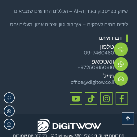
שואבת
שיווק בפייסבוק בעידן ה-AI – הכללים החדשים שמביאים
לקוחות אמיתיים
לידים חמים לעסקים – איך קול וטון יוצרים אמון ומעלים יחס
סגירה
דברו איתנו
טלפון
09-7460460
וואטסאפ
+972509150616
מייל
office@digitow.co.il
כל הזכויות שמורות - ©Digitwow פתרונות שיווק דיגיטלי 360°