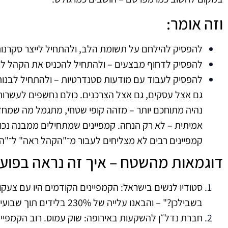
וזה אומר:
להפסיק להילחם על תשומת הלב, ולהתחיל לייצר סקרנות
להפסיק לדחוף מבצעים – ולהתחיל להכניס את הקהל לת
להפסיק לעבוד עם מודעות סטנדרטיות – ולהתחיל לבנות
גם אצל עסקים, גם אצל הצרכנים. כולם נחשפים לעשרות מ
נהיה מתוחכם יותר – מזהה קופי שטחי, מתגמל מה שמח
אמיתית – לא רק הנחה. קמפיינים שמתחילים ממבנה נכו
קמפיינים רבים לא מצליחים לעבור מ־"הקהל ראה" ל־"
דוגמאות מהשטח – איך זה נראה בפוע
סטודיו לנשים בישראל: הקמפיינים הקודמים היו עם צעקו
בשבילכן?" – והבאנו עלייה של 230% בלידים תוך שבועיים.
חברת נדל״ן להשקעות באירופה: שוק עמוס. רוב הקמפיינ