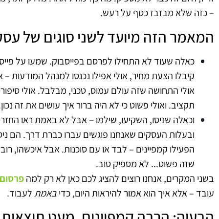
– כזה שלא מבזבז כסף על רעש.
המאמר הזה מיועד לשני סוגים של עסק
כאלה שעוד לא התחילו לפרסם בפייסבוק. שמעו על פייסב
קיבלו הצעת מחיר, אולי אפילו נכנסו למנהל המודעות – 
אולי התחושה שזה עולם עמוס, טכני, מבלבל. אולי סיפורי
תקציב. ואולי פשוט כי לא היה ברור איך עושים את זה נכון.
וכאלה שניסו, השקיעו, שילמו – אבל לא באמת ראו החזר
ובעלות העסקים שאנחנו פוגשים עברו כברת דרך. הם ניס
הפעילו קמפיינים – לבד או עם סוכנות. אבל איכשהו, רובם
שזה פשוט... לא מספיק טוב.
בשני המקרים, אנחנו רוצים להציג לכם כאן לא רק למה
פרסום 
עובד – אלא איך הוא אמור להיראות היום, כדי
באמת
לעבוד.
הבעיה: הרבה קמפיינים, מעט תוצאות