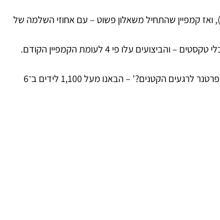
 ואז קמפיין שהתחיל משאלון פשוט – עם אחוזי השלמה של
תחום חיפויי קירות ומטבחים בדובאי: בשוק סופר סופר תחרותי עשינו קריאייטיב של לפני/אחרי ממטבח אמיתי, בלי קריין, בלי טקסטים – והביצועים עלו פי 4 לעומת הקמפיין הקודם.
מיזם חברתי בישראל: יוזמה של חיבורים בין אנשים דרך ספורט, מפגשים, שיחות. עם קריאייטיב שפונה לרגש – 'מחפשים פרטנר לרגעים הקטנים?' – הבאנו מעל 1,100 לידים ב־6