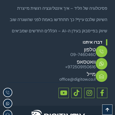
צמיחה ממוקד לפני שמרחיבים
פסיכולוגיה של הליד – איך אינטליגנציה רגשית מייצרת
לידים איכותיים באמת?
השיווק שלכם עייף? כך תתחדשו באמת לפני שהשגרה שוב
שואבת
שיווק בפייסבוק בעידן ה-AI – הכללים החדשים שמביאים
לקוחות אמיתיים
דברו איתנו
טלפון
09-7460460
וואטסאפ
+972509150616
מייל
office@digitow.co.il