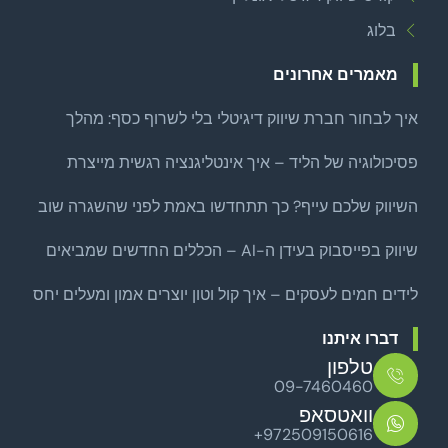
בלוג
מאמרים אחרונים
איך לבחור חברת שיווק דיגיטלי בלי לשרוף כסף: מהלך
צמיחה ממוקד לפני שמרחיבים
פסיכולוגיה של הליד – איך אינטליגנציה רגשית מייצרת
לידים איכותיים באמת?
השיווק שלכם עייף? כך תתחדשו באמת לפני שהשגרה שוב
שואבת
שיווק בפייסבוק בעידן ה-AI – הכללים החדשים שמביאים
לקוחות אמיתיים
לידים חמים לעסקים – איך קול וטון יוצרים אמון ומעלים יחס
סגירה
דברו איתנו
טלפון
09-7460460
וואטסאפ
+972509150616