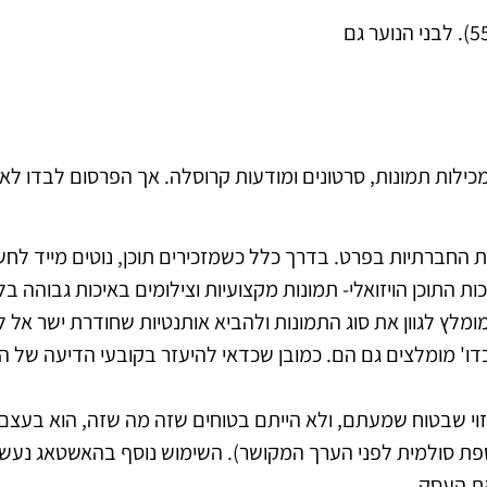
זו הרשת האהודה ביותר גם בקרב בני הנוער בישראל (55%). לבני הנוער גם
לות תמונות, סרטונים ומודעות קרוסלה. אך הפרסום לבדו לא 
ת החברתיות בפרט. בדרך כלל כשמזכירים תוכן, נוטים מייד לח
ת התוכן הויזואלי- תמונות מקצועיות וצילומים באיכות גבוהה בלב
מלץ לגוון את סוג התמונות ולהביא אותנטיות שחודרת ישר אל לב
דו' מומלצים גם הם. כמובן שכדאי להיעזר בקובעי הדיעה של ה
וי שבטוח שמעתם, ולא הייתם בטוחים שזה מה שזה, הוא בעצם ש
ספת סולמית לפני הערך המקושר). השימוש נוסף בהאשטאג נעש
את העסק.