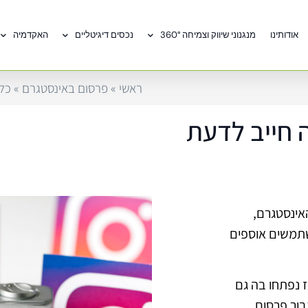
אודותינו
מנגנוני שיווק וצמיחה 360°
נכסים דיגיטליים
האקדמיה
ראשי
»
פרסום באינסטגרם
»
כל
 חייב לדעת
אינסטגרם,
תמשים אוספים
מאז נפתחו בה גם
בור פרסום